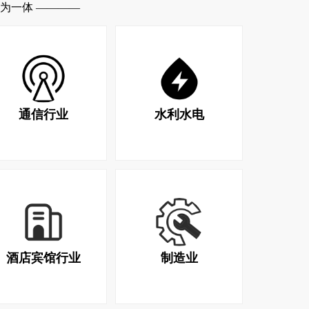
为一体 ————
通信行业
水利水电
酒店宾馆行业
制造业