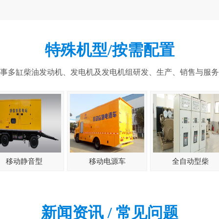
特殊机型/按需配置
从事多缸柴油发动机、发电机及发电机组研发、生产、销售与服务
移动静音型
移动电源车
全自动型柴
新闻资讯 / 常见问题