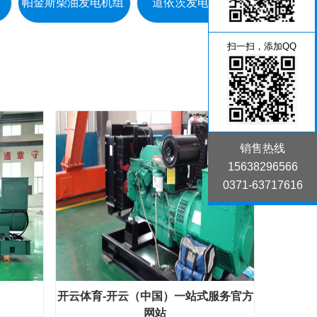
帕金斯柴油发电机组
道依茨发电机组
扫一扫，添加QQ
销售热线
15638296566
0371-63717616
开云体育-开云（中国）一站式服务官方
网站