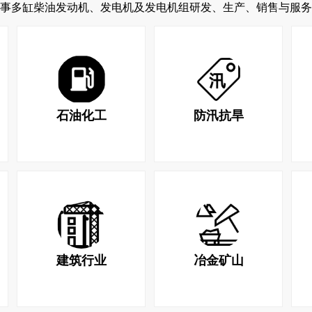
从事多缸柴油发动机、发电机及发电机组研发、生产、销售与服务
石油化工
防汛抗旱
建筑行业
冶金矿山