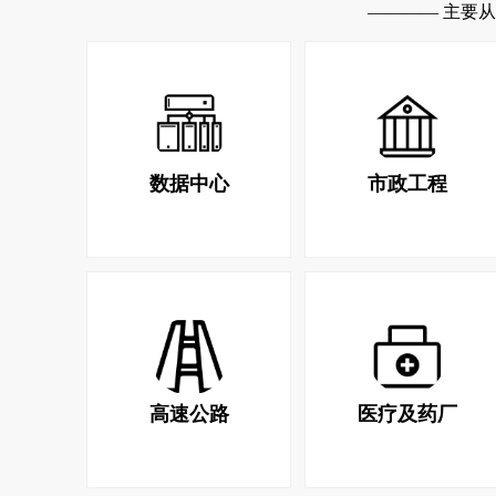
———— 主要
数据中心
市政工程
高速公路
医疗及药厂