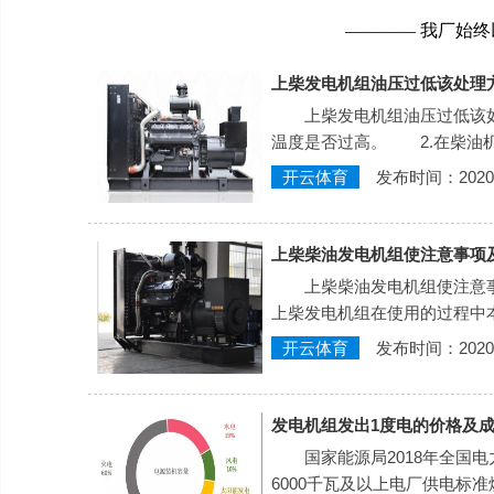
———— 我厂始
上柴发电机组油压过低该处理
上柴发电机组油压过低该如
温度是否过高。 2.在柴油机
开云体育
发布时间：2020-0
上柴柴油发电机组使注意事项
上柴柴油发电机组使注意事
上柴发电机组在使用的过程中
开云体育
发布时间：2020-0
发电机组发出1度电的价格及
国家能源局2018年全国电
6000千瓦及以上电厂供电标准