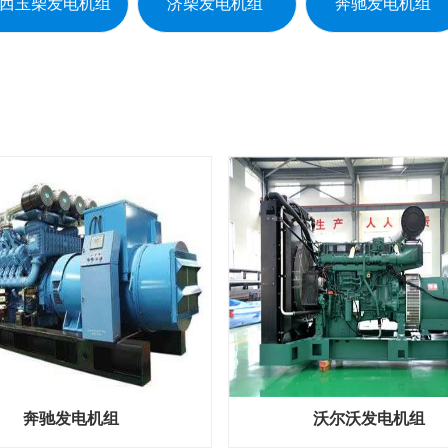
西玉柴发电机组
济柴发电机组
奔驰发电机组
奔驰发电机组
沃尔沃发电机组