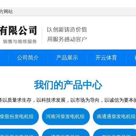
方网站
公司简介
产品展示
开云体育
我们的产品中心
终以质量求生存，以科技求发展，以市场为导向，以诚信为要本
柴股份发电机组
河南河柴发电机组
南通通柴发电机组