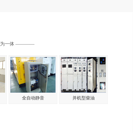
为一体 ————
全自动静音
并机型柴油