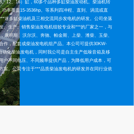
8、12、16）缸，60多个品种多缸柴油发动机。柴油机转
r/min，功率覆盖15-3536hp。等系列四冲程、直到、涡流或直
***速多缸柴油机及三相交流同步发电机的研发。公司坐落
发、生产、销售柴油发电机组较专业和***的厂家之一，与
油机，康明斯、沃尔沃、奔驰、帕金斯、上柴、潍柴、玉柴、
合作，配套成柴油发电机组产品。本公司可提供30KW-
型、自动化柴油发电机，同时我公司是自主生产低噪音箱及移
用户不同电压、不同频率提供产品，为降低用户成本，可
方案。公司专注于***品质柴油发电机的研发并在同行业依