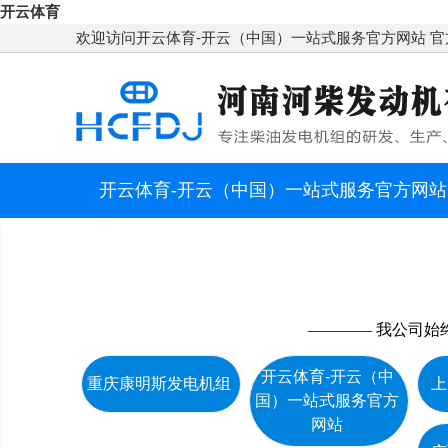
开云体育
欢迎访问开云体育-开云（中国）一站式服务官方网站 官
开云体育-开云（中国）一站式服务官方网站
客户服务
联系我们
———— 我公司始
开云体育-开云（中
重庆康明斯发电机组
上
国）一站式服务官方
网站