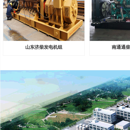
山东济柴发电机组
南通通