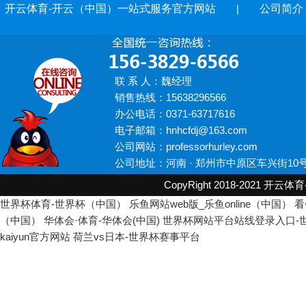
开云体育-开云（中国）一站式服务官方网站
|
公司简介
联 系 人：魏经理
销售热线：15638296566
办公电话：0371-63717616
电子邮箱：hnhcfdj@163.com
公司网站：professorhurley.com
公司地址：河南 · 郑州市中原区车兴街10
CopyRight 2018-2021
开云体育
世界杯体育-世界杯（中国）
乐鱼网站web版_乐鱼online（中国）
看
（中国）
华体会·体育-华体会(中国)
世界杯网站平台站线登录入口-世
kaiyun官方网站
荷兰vs日本-世界杯赛事平台