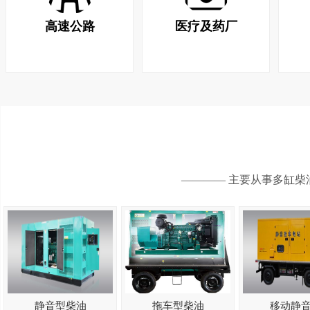
高速公路
医疗及药厂
———— 主要从事多缸柴
静音型柴油
拖车型柴油
移动静