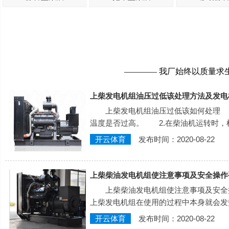
———— 我厂始终以质量求
上柴发电机组油压过低该处理方法及发电
上柴发电机组油压过低该如何处理 
温度是否过高。 2.在柴油机运转时，
开云体育
发布时间：2020-08-22
上柴柴油发电机组使注意事项及安全操作
上柴柴油发电机组使注意事项及安全
上柴发电机组在使用的过程中本身就会发
开云体育
发布时间：2020-08-22