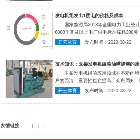
发电机组发出1度电的价格及成本
国家能源局2018年全国电力工业统计
6000千瓦及以上电厂供电标准煤耗308克
开云体育
发布时间：2020-08-22
技术知识：玉柴发电机组喷油嘴烧熔的原
玉柴发电机组的应用领域在不断的增
户的西海，重要性也在提高。众所周知，
开云体育
发布时间：2020-08-22
友情链接：
｜ ｜ ｜ ｜ ｜ ｜