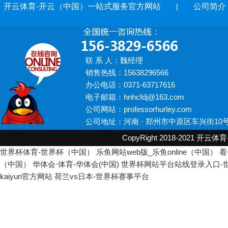
开云体育-开云（中国）一站式服务官方网站
|
公司简介
联 系 人：魏经理
销售热线：15638296566
办公电话：0371-63717616
电子邮箱：hnhcfdj@163.com
公司网站：professorhurley.com
公司地址：河南 · 郑州市中原区车兴街10
CopyRight 2018-2021
开云体育
世界杯体育-世界杯（中国）
乐鱼网站web版_乐鱼online（中国）
看
（中国）
华体会·体育-华体会(中国)
世界杯网站平台站线登录入口-世
kaiyun官方网站
荷兰vs日本-世界杯赛事平台