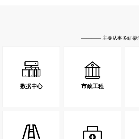
———— 主要从事多缸柴
数据中心
市政工程