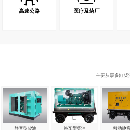
高速公路
医疗及药厂
———— 主要从事多缸柴
静音型柴油
拖车型柴油
移动静