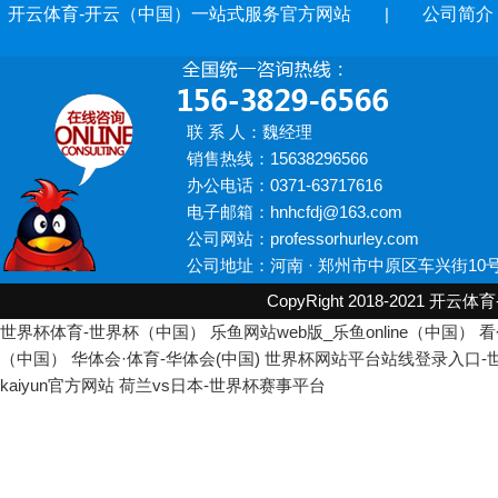
开云体育-开云（中国）一站式服务官方网站
|
公司简介
联 系 人：魏经理
销售热线：15638296566
办公电话：0371-63717616
电子邮箱：hnhcfdj@163.com
公司网站：professorhurley.com
公司地址：河南 · 郑州市中原区车兴街10
CopyRight 2018-2021
开云体育
世界杯体育-世界杯（中国）
乐鱼网站web版_乐鱼online（中国）
看
（中国）
华体会·体育-华体会(中国)
世界杯网站平台站线登录入口-世
kaiyun官方网站
荷兰vs日本-世界杯赛事平台