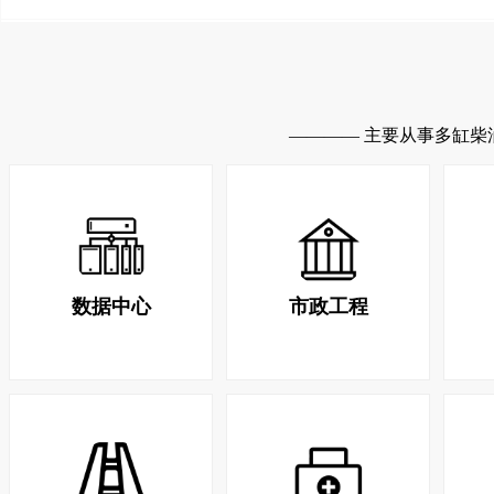
———— 主要从事多缸柴
数据中心
市政工程