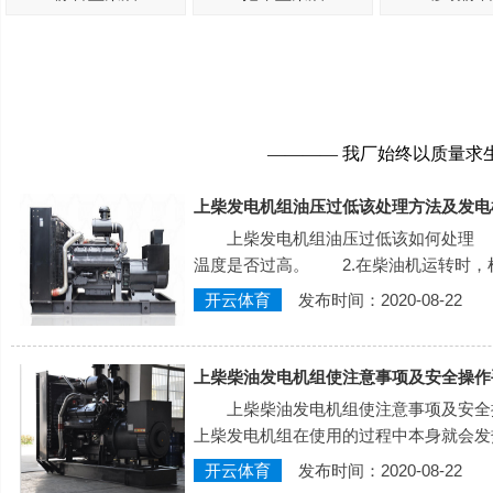
———— 我厂始终以质量求
上柴发电机组油压过低该处理方法及发电
上柴发电机组油压过低该如何处理 
温度是否过高。 2.在柴油机运转时，
开云体育
发布时间：2020-08-22
上柴柴油发电机组使注意事项及安全操作
上柴柴油发电机组使注意事项及安全
上柴发电机组在使用的过程中本身就会发
开云体育
发布时间：2020-08-22