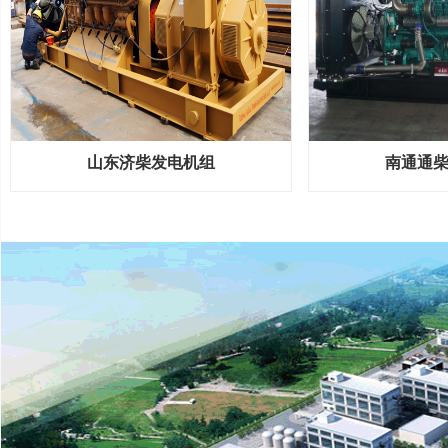
山东济柴发电机组
南通通