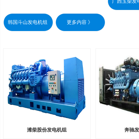
广西玉柴发
韩国斗山发电机组
更多内容 》
潍柴股份发电机组
奔驰