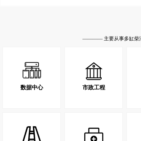
———— 主要从事多缸柴
数据中心
市政工程