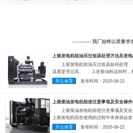
———— 我厂始终以质量求
上柴发电机组油压过低该处理方法及发电
上柴发电机组油压过低该如何处理 
温度是否过高。 2.在柴油机运转时，
开云体育
发布时间：2020-08-22
上柴柴油发电机组使注意事项及安全操作
上柴柴油发电机组使注意事项及安全
上柴发电机组在使用的过程中本身就会发
开云体育
发布时间：2020-08-22