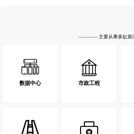
———— 主要从事多缸柴
数据中心
市政工程