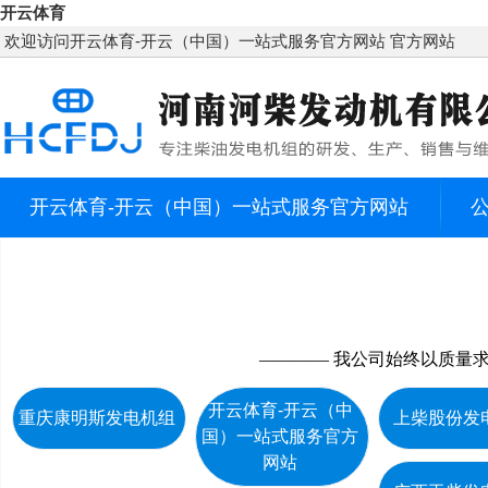
开云体育
欢迎访问开云体育-开云（中国）一站式服务官方网站 官方网站
开云体育-开云（中国）一站式服务官方网站
客户服务
联系我们
———— 我公司始终以质量
开云体育-开云（中
重庆康明斯发电机组
上柴股份发
国）一站式服务官方
网站