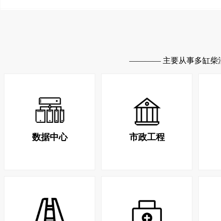
———— 主要从事多缸柴
数据中心
市政工程