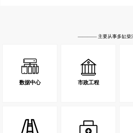
———— 主要从事多缸柴
数据中心
市政工程