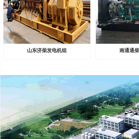
山东济柴发电机组
南通通