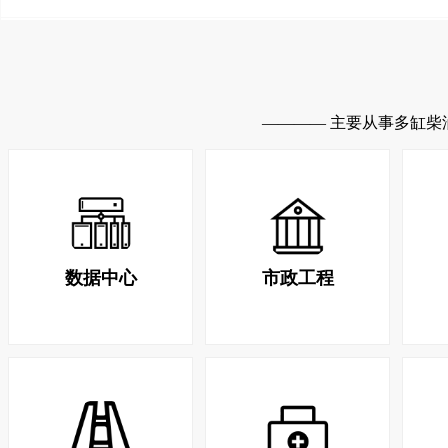
———— 主要从事多缸柴
数据中心
市政工程