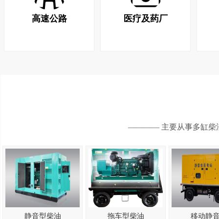
高速公路
医疗及药厂
———— 主要从事多缸柴
静音型柴油
拖车型柴油
移动静