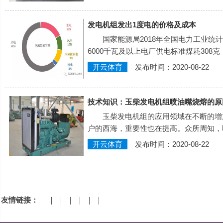
发电机组发出1度电的价格及成本
国家能源局2018年全国电力工业统计
6000千瓦及以上电厂供电标准煤耗308克
开云体育
发布时间：2020-08-22
技术知识：玉柴发电机组喷油嘴烧熔的原
玉柴发电机组的应用领域在不断的增
户的西海，重要性也在提高。众所周知，
开云体育
发布时间：2020-08-22
友情链接：
｜ ｜ ｜ ｜ ｜ ｜