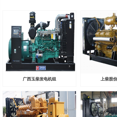
广西玉柴发电机组
上柴股