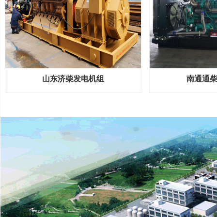
山东济柴发电机组
南通通