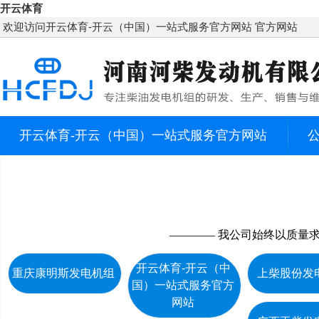
开云体育
欢迎访问开云体育-开云（中国）一站式服务官方网站 官方网站
开云体育-开云（中国）一站式服务官方网站
客户服务
联系我们
———— 我公司始终以质量
开云体育-开云（中
重庆康明斯发电机组
上柴股份发
国）一站式服务官方
网站