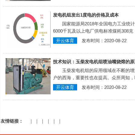
发电机组发出1度电的价格及成本
国家能源局2018年全国电力工业统计
6000千瓦及以上电厂供电标准煤耗308克
开云体育
发布时间：2020-08-22
技术知识：玉柴发电机组喷油嘴烧熔的原
玉柴发电机组的应用领域在不断的增
户的西海，重要性也在提高。众所周知，
开云体育
发布时间：2020-08-22
友情链接：
｜ ｜ ｜ ｜ ｜ ｜