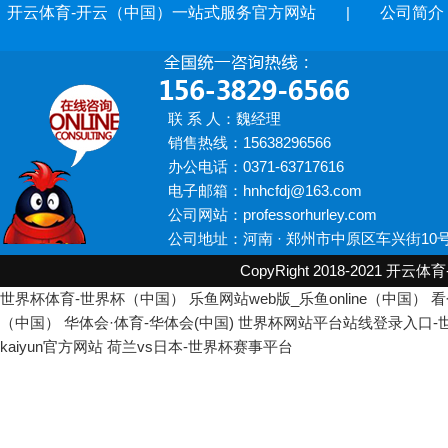
开云体育-开云（中国）一站式服务官方网站
|
公司简介
联 系 人：魏经理
销售热线：15638296566
办公电话：0371-63717616
电子邮箱：hnhcfdj@163.com
公司网站：professorhurley.com
公司地址：河南 · 郑州市中原区车兴街10
CopyRight 2018-2021
开云体育
世界杯体育-世界杯（中国）
乐鱼网站web版_乐鱼online（中国）
看
（中国）
华体会·体育-华体会(中国)
世界杯网站平台站线登录入口-世
kaiyun官方网站
荷兰vs日本-世界杯赛事平台