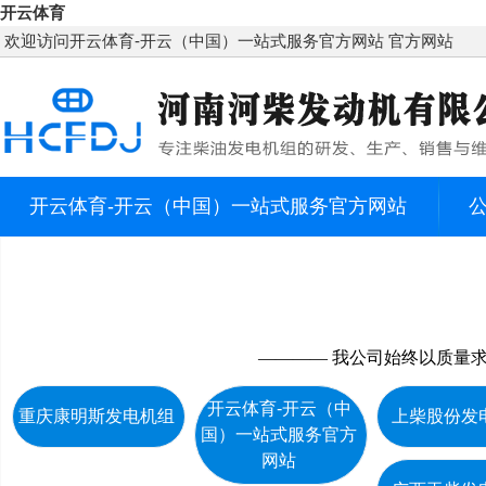
开云体育
欢迎访问开云体育-开云（中国）一站式服务官方网站 官方网站
开云体育-开云（中国）一站式服务官方网站
客户服务
联系我们
———— 我公司始终以质量
开云体育-开云（中
重庆康明斯发电机组
上柴股份发
国）一站式服务官方
网站